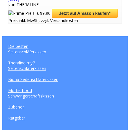
von THERALINE
Preis: € 99,90
Jetzt auf Amazon kaufen*
Preis inkl. MwSt., zzgl. Versandkosten
Die besten
Seitenschläferkissen
Theraline my7
Seitenschläferkissen
Biona Seitenschläferkissen
Motherhood
Schwangerschaftskissen
Zubehör
Ratgeber