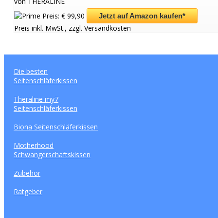
von THERALINE
Preis: € 99,90
Jetzt auf Amazon kaufen*
Preis inkl. MwSt., zzgl. Versandkosten
Die besten
Seitenschläferkissen
Theraline my7
Seitenschläferkissen
Biona Seitenschläferkissen
Motherhood
Schwangerschaftskissen
Zubehör
Ratgeber