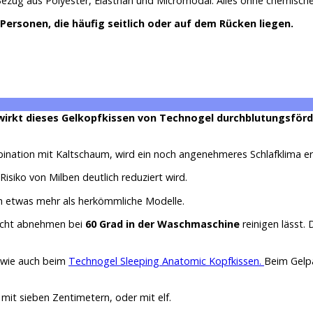
ezug aus Polyester, Elasthan und Micromodal. Alles ohne chemische 
Personen, die häufig seitlich oder auf dem Rücken liegen.
wirkt dieses Gelkopfkissen von Technogel durchblutungsförd
ation mit Kaltschaum, wird ein noch angenehmeres Schlafklima er
 Risiko von Milben deutlich reduziert wird.
h etwas mehr als herkömmliche Modelle.
eicht abnehmen bei
60 Grad in der Waschmaschine
reinigen lässt. 
 wie auch beim
Technogel Sleeping Anatomic Kopfkissen.
Beim Gelpa
mit sieben Zentimetern, oder mit elf.