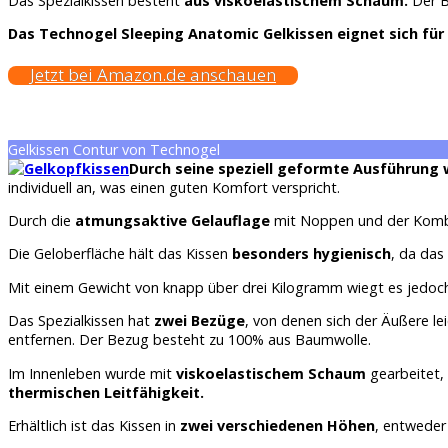
Das Spezialkissen besteht
aus viskoelastischem Schaum.
Der B
Das Technogel Sleeping Anatomic Gelkissen eignet sich für 
Jetzt bei Amazon.de anschauen
Gelkissen Contur von Technogel
Durch seine speziell geformte Ausführung 
individuell an, was einen guten Komfort verspricht.
Durch die
atmungsaktive Gelauflage
mit Noppen und der Kombin
Die Geloberfläche hält das Kissen
besonders hygienisch
, da das
Mit einem Gewicht von knapp über drei Kilogramm wiegt es jedoc
Das Spezialkissen hat
zwei Bezüge
, von denen sich der Äußere l
entfernen. Der Bezug besteht zu 100% aus Baumwolle.
Im Innenleben wurde mit
viskoelastischem Schaum
gearbeitet,
thermischen Leitfähigkeit.
Erhältlich ist das Kissen in
zwei verschiedenen Höhen
, entweder 