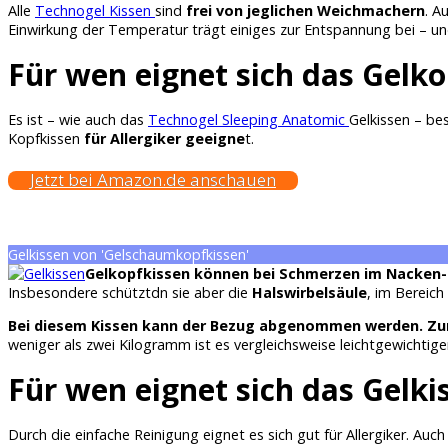
Alle
Technogel Kissen
sind
frei von jeglichen Weichmachern
. A
Einwirkung der Temperatur trägt einiges zur Entspannung bei – u
Für wen eignet sich das Gelk
Es ist – wie auch das
Technogel Sleeping Anatomic
Gelkissen – be
Kopfkissen
für Allergiker geeigne
t.
Jetzt bei Amazon.de anschauen
Gelkissen von 'Gelschaumkopfkissen'
Gelkopfkissen können bei Schmerzen im Nacken- 
Insbesondere schütztdn sie aber die
Halswirbelsäule
, im Bereic
Bei diesem Kissen kann der Bezug abgenommen werden. Zum i
weniger als zwei Kilogramm ist es vergleichsweise leichtgewichtige
Für wen eignet sich das Gelki
Durch die einfache Reinigung eignet es sich gut für Allergiker. Auch