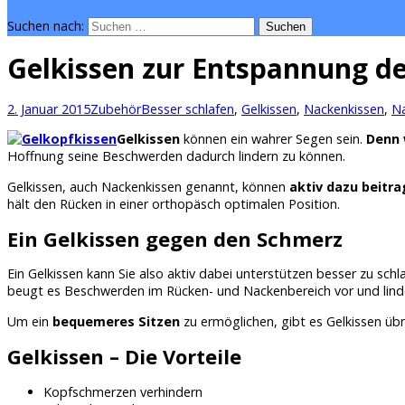
Suchen nach:
Gelkissen zur Entspannung d
2. Januar 2015
Zubehör
Besser schlafen
,
Gelkissen
,
Nackenkissen
,
N
Gelkissen
können ein wahrer Segen sein.
Denn 
Hoffnung seine Beschwerden dadurch lindern zu können.
Gelkissen, auch Nackenkissen genannt, können
aktiv dazu beitra
hält den Rücken in einer orthopäsch optimalen Position.
Ein Gelkissen gegen den Schmerz
Ein Gelkissen kann Sie also aktiv dabei unterstützen besser zu schl
beugt es Beschwerden im Rücken- und Nackenbereich vor und lind
Um ein
bequemeres Sitzen
zu ermöglichen, gibt es Gelkissen üb
Gelkissen – Die Vorteile
Kopfschmerzen verhindern