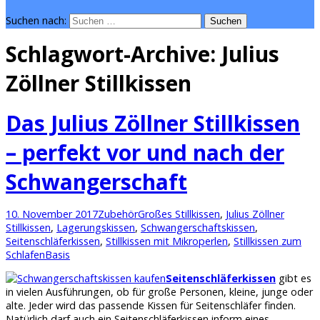
Suchen nach:
Schlagwort-Archive: Julius
Zöllner Stillkissen
Das Julius Zöllner Stillkissen
– perfekt vor und nach der
Schwangerschaft
10. November 2017
Zubehör
Großes Stillkissen
,
Julius Zöllner
Stillkissen
,
Lagerungskissen
,
Schwangerschaftskissen
,
Seitenschläferkissen
,
Stillkissen mit Mikroperlen
,
Stillkissen zum
Schlafen
Basis
Seitenschläferkissen
gibt es
in vielen Ausführungen, ob für große Personen, kleine, junge oder
alte. Jeder wird das passende Kissen für Seitenschläfer finden.
Natürlich darf auch ein Seitenschläferkissen inform eines